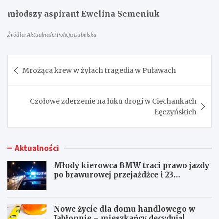
młodszy aspirant Ewelina Semeniuk
Źródło: Aktualności Policja Lubelska
Nawigacja
Mrożąca krew w żyłach tragedia w Puławach
wpisu
Czołowe zderzenie na łuku drogi w Ciechankach
Łęczyńskich
Aktualności
Młody kierowca BMW traci prawo jazdy
po brawurowej przejażdżce i 23
punktach karnych
Nowe życie dla domu handlowego w
Jabłonnie – mieszkańcy decydują!