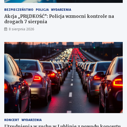
k
t
BEZPIECZEŃSTWO
POLICJA
WYDARZENIA
a
Akcja „PRĘDKOŚĆ”: Policja wzmocni kontrole na
c
drogach 7 sierpnia
h
k
8 sierpnia 2026
a
r
n
y
c
h
KONCERT
WYDARZENIA
Utrudnienia w ruchu w Lublinie z powodu koncertu