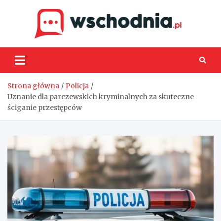
Skip
to
content
Wsch
Strona główna
Policja
Uznanie dla parczewskich kryminalnych za skuteczne
ściganie przestępców