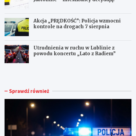
Akcja „PRĘDKOŚĆ”: Policja wzmocni
kontrole na drogach 7 sierpnia
Utrudnienia w ruchu w Lublinie z
powodu koncertu „Lato z Radiem”
M
N
ł
o
o
w
d
e
y
ż
Sprawdź również
k
y
i
c
e
i
r
e
o
d
w
l
c
a
a
d