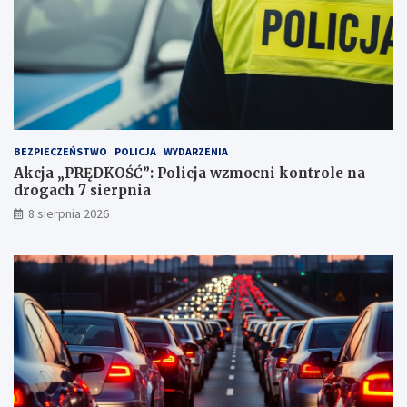
e
j
i
ą
2
!
3
p
u
n
k
t
BEZPIECZEŃSTWO
POLICJA
WYDARZENIA
a
Akcja „PRĘDKOŚĆ”: Policja wzmocni kontrole na
c
drogach 7 sierpnia
h
k
8 sierpnia 2026
a
r
n
y
c
h