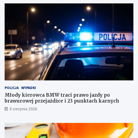
i
c
e
i
r
e
o
d
w
l
c
a
a
d
B
o
M
m
W
u
t
h
r
a
a
n
c
d
i
l
POLICJA
WYPADKI
p
o
r
w
Młody kierowca BMW traci prawo jazdy po
a
e
brawurowej przejażdżce i 23 punktach karnych
w
g
8 sierpnia 2026
o
o
j
w
a
J
z
a
d
b