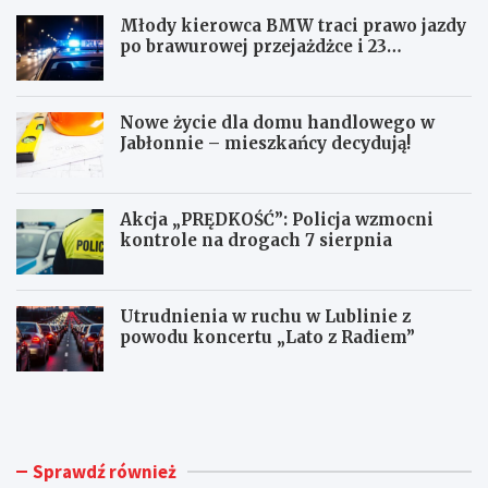
Młody kierowca BMW traci prawo jazdy
po brawurowej przejażdżce i 23
punktach karnych
Nowe życie dla domu handlowego w
Jabłonnie – mieszkańcy decydują!
Akcja „PRĘDKOŚĆ”: Policja wzmocni
kontrole na drogach 7 sierpnia
Utrudnienia w ruchu w Lublinie z
powodu koncertu „Lato z Radiem”
M
N
ł
o
o
w
d
e
y
ż
Sprawdź również
k
y