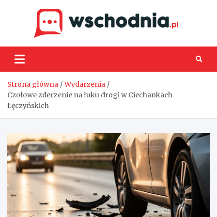
Skip
to
content
Wsch
Strona główna
Wydarzenia
Czołowe zderzenie na łuku drogi w Ciechankach
Łęczyńskich