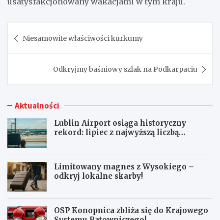
usatysfakcjonowany wakacjami w tym kraju.
Nawigacja
Niesamowite właściwości kurkumy
wpisu
Odkryjmy baśniowy szlak na Podkarpaciu
Aktualności
Lublin Airport osiąga historyczny
rekord: lipiec z najwyższą liczbą
pasażerów!
Limitowany magnes z Wysokiego –
odkryj lokalne skarby!
OSP Konopnica zbliża się do Krajowego
Systemu Ratowniczego!