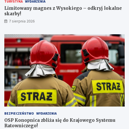
e
k
TURYSTYKA
WYDARZENIA
c
a
Limitowany magnes z Wysokiego – odkryj lokalne
z
r
skarby!
n
b
7 sierpnia 2026
a
y
j
!
w
y
ż
s
z
ą
l
i
c
z
b
ą
p
a
s
BEZPIECZEŃSTWO
WYDARZENIA
a
OSP Konopnica zbliża się do Krajowego Systemu
ż
Ratowniczego!
e