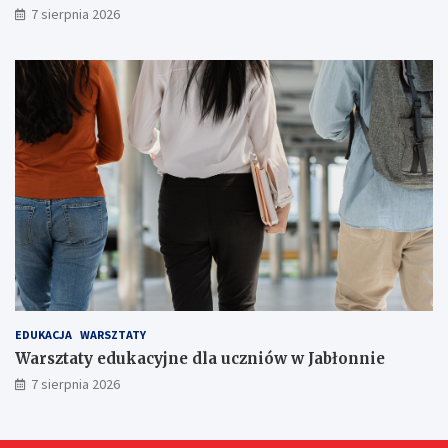
r
7 sierpnia 2026
ó
w
!
EDUKACJA
WARSZTATY
Warsztaty edukacyjne dla uczniów w Jabłonnie
7 sierpnia 2026