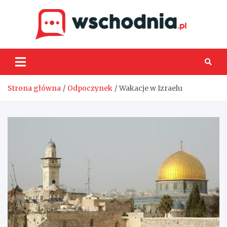
Skip
to
content
Wsch
Strona główna
Odpoczynek
Wakacje w Izraelu