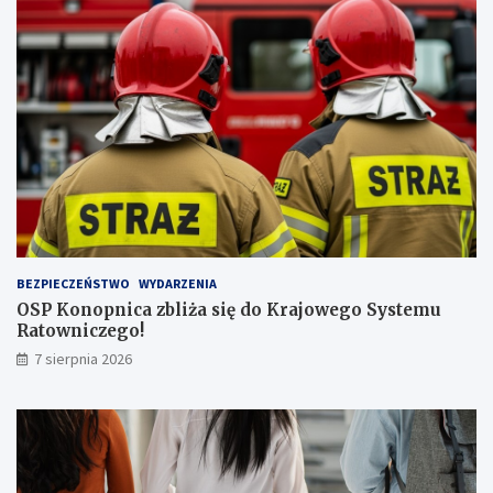
ż
s
z
ą
l
i
c
z
b
ą
p
a
s
BEZPIECZEŃSTWO
WYDARZENIA
a
OSP Konopnica zbliża się do Krajowego Systemu
ż
Ratowniczego!
e
r
7 sierpnia 2026
ó
w
!