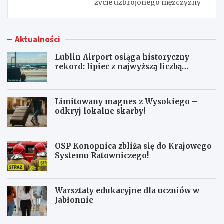
życie uzbrojonego mężczyzny
Aktualności
Lublin Airport osiąga historyczny
rekord: lipiec z najwyższą liczbą
pasażerów!
Limitowany magnes z Wysokiego –
odkryj lokalne skarby!
OSP Konopnica zbliża się do Krajowego
Systemu Ratowniczego!
Warsztaty edukacyjne dla uczniów w
Jabłonnie
L
L