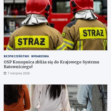
s
z
ą
l
i
c
z
b
ą
p
a
s
BEZPIECZEŃSTWO
WYDARZENIA
a
OSP Konopnica zbliża się do Krajowego Systemu
ż
Ratowniczego!
e
r
7 sierpnia 2026
ó
w
!