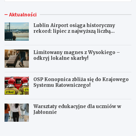
Aktualności
Lublin Airport osiąga historyczny
rekord: lipiec z najwyższą liczbą
pasażerów!
Limitowany magnes z Wysokiego –
odkryj lokalne skarby!
OSP Konopnica zbliża się do Krajowego
Systemu Ratowniczego!
Warsztaty edukacyjne dla uczniów w
Jabłonnie
L
L
u
i
b
m