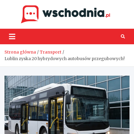
Skip
to
content
Wsch
Strona główna
Transport
Lublin zyska 20 hybrydowych autobusów przegubowych!