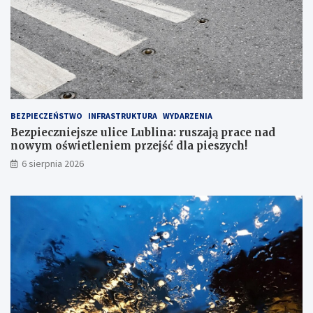
w
a
ą
j
e
ą
r
p
ę
r
!
a
c
e
n
BEZPIECZEŃSTWO
INFRASTRUKTURA
WYDARZENIA
a
Bezpieczniejsze ulice Lublina: ruszają prace nad
d
nowym oświetleniem przejść dla pieszych!
n
6 sierpnia 2026
o
w
y
m
o
ś
w
i
e
t
l
e