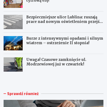
cyfrową erę!
Bezpieczniejsze ulice Lublina: ruszają
prace nad nowym oświetleniem przejść
dla pieszych!
Burze z intensywnymi opadami i silnym
wiatrem – ostrzeżenie II stopnia!
Uwaga! Czasowe zamknięcie ul.
Modrzewiowej już w czwartek!
S
B
e
e
n
z
i
p
o
i
Sprawdź również
r
e
z
c
y
z