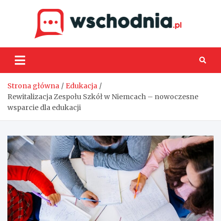
Skip
to
content
Wsch
Strona główna
Edukacja
Rewitalizacja Zespołu Szkół w Niemcach – nowoczesne
wsparcie dla edukacji