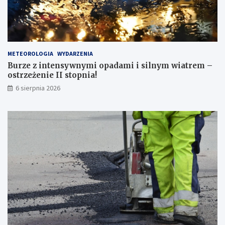
n
i
e
m
p
METEOROLOGIA
WYDARZENIA
r
Burze z intensywnymi opadami i silnym wiatrem –
z
ostrzeżenie II stopnia!
e
j
6 sierpnia 2026
ś
ć
d
l
a
p
i
e
s
z
y
c
h
!