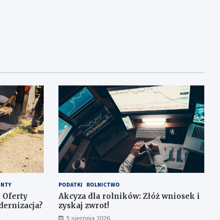
NTY
PODATKI
ROLNICTWO
 Oferty
Akcyza dla rolników: Złóż wniosek i
dernizacja?
zyskaj zwrot!
5 sierpnia 2026