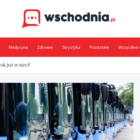
Wsc
Medycyna
Zdrowie
Turystyka
Pozostałe
Wszystkie 
k już w sieci!