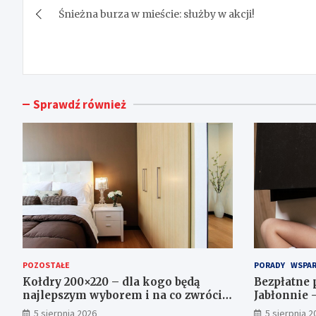
Śnieżna burza w mieście: służby w akcji!
wpisu
Sprawdź również
POZOSTAŁE
PORADY
WSPAR
Kołdry 200×220 – dla kogo będą
Bezpłatne 
najlepszym wyborem i na co zwrócić
Jabłonnie 
uwagę przed zakupem?
5 sierpnia 2026
5 sierpnia 2