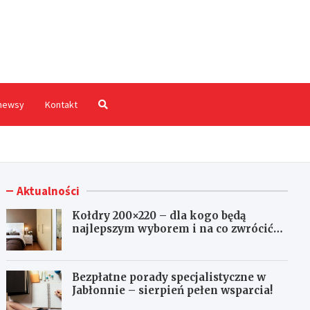
hodnia.pl
newsy
Kontakt
Aktualności
Kołdry 200×220 – dla kogo będą
najlepszym wyborem i na co zwrócić
uwagę przed zakupem?
Bezpłatne porady specjalistyczne w
Jabłonnie – sierpień pełen wsparcia!