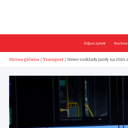
Skip
to
content
Odpoczynek
Kuchnia
Strona główna
Transport
Nowe rozkłady jazdy na 2024 ro