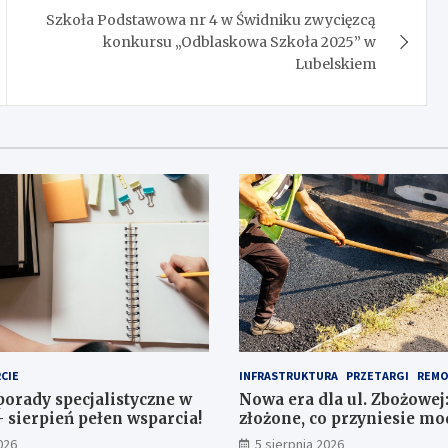
Szkoła Podstawowa nr 4 w Świdniku zwycięzcą
konkursu „Odblaskowa Szkoła 2025” w
Lubelskiem
CIE
INFRASTRUKTURA
PRZETARGI
REMO
porady specjalistyczne w
Nowa era dla ul. Zbożowej:
– sierpień pełen wsparcia!
złożone, co przyniesie mo
026
5 sierpnia 2026