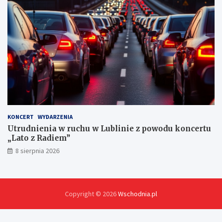
c
h
KONCERT
WYDARZENIA
Utrudnienia w ruchu w Lublinie z powodu koncertu
„Lato z Radiem”
8 sierpnia 2026
Copyright © 2026
Wschodnia.pl