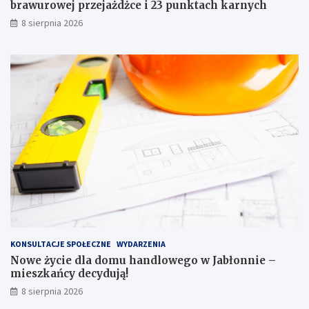
a
e
brawurowej przejażdżce i 23 punktach karnych
w
g
8 sierpnia 2026
o
o
j
w
a
J
z
a
d
b
y
ł
p
o
o
n
b
n
r
i
a
e
w
–
u
m
r
i
o
e
w
s
e
z
KONSULTACJE SPOŁECZNE
WYDARZENIA
j
k
Nowe życie dla domu handlowego w Jabłonnie –
p
a
mieszkańcy decydują!
r
ń
8 sierpnia 2026
z
c
e
y