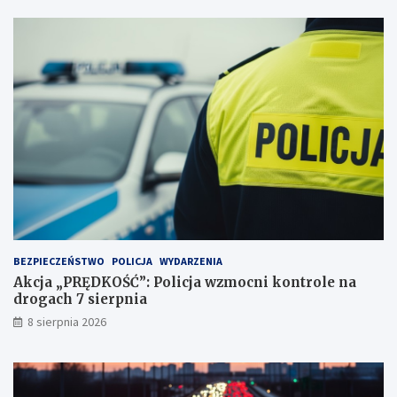
j
d
a
e
ż
c
d
y
ż
d
c
u
e
j
i
ą
2
!
3
p
u
n
k
t
BEZPIECZEŃSTWO
POLICJA
WYDARZENIA
a
Akcja „PRĘDKOŚĆ”: Policja wzmocni kontrole na
c
drogach 7 sierpnia
h
k
8 sierpnia 2026
a
r
n
y