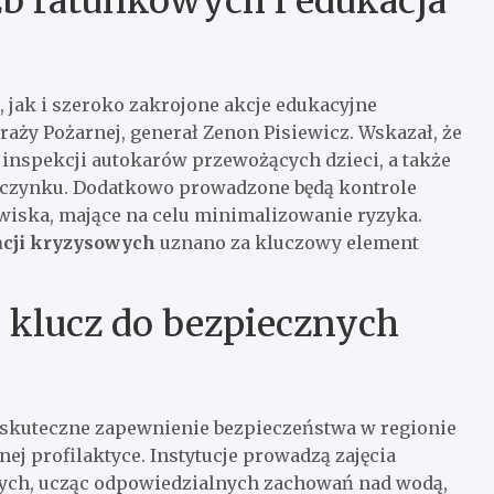
żb ratunkowych i edukacja
 jak i szeroko zakrojone akcje edukacyjne
ży Pożarnej, generał Zenon Pisiewicz. Wskazał, że
 inspekcji autokarów przewożących dzieci, a także
poczynku. Dodatkowo prowadzone będą kontrole
owiska, mające na celu minimalizowanie ryzyka.
acji kryzysowych
uznano za kluczowy element
– klucz do bezpiecznych
skuteczne zapewnienie bezpieczeństwa w regionie
j profilaktyce. Instytucje prowadzą zajęcia
łych, ucząc odpowiedzialnych zachowań nad wodą,