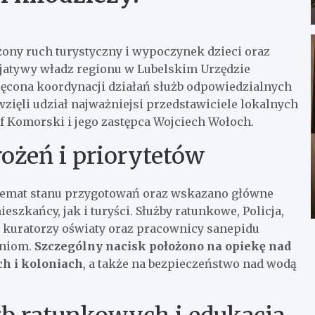
ony ruch turystyczny i wypoczynek dzieci oraz
cjatywy władz regionu w Lubelskim Urzędzie
ęcona koordynacji działań służb odpowiedzialnych
zięli udział najważniejsi przedstawiciele lokalnych
f Komorski i jego zastępca Wojciech Wołoch.
ożeń i priorytetów
 temat stanu przygotowań oraz wskazano główne
zkańcy, jak i turyści. Służby ratunkowe, Policja,
 kuratorzy oświaty oraz pracownicy sanepidu
eniom.
Szczególny nacisk położono na opiekę nad
ch i koloniach
, a także na bezpieczeństwo nad wodą