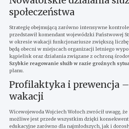
Nowatorskie działania słu
społeczeństwa
Strategię obejmującą zarówno intensywne kontrole,
przedstawił komendant wojewódzki Państwowej Stra
w okresie wakacji funkcjonariusze zwiększą liczbę
będą obecni w miejscach organizacji letniego wy
kąpielisk oraz działania związane z ochroną środ
Szybkie reagowanie służb w razie groźnych sytu
planu.
Profilaktyka i prewencja 
wakacji
Wicewojewoda Wojciech Wołoch zwrócił uwagę, że 
możliwe jest przede wszystkim dzięki konsekwentne
edukacyjne zarówno dla najmłodszych, jak i doros