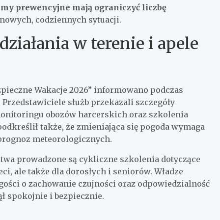
my prewencyjne mają ograniczyć liczbę
nowych, codziennych sytuacji.
ziałania w terenie i apele
zpieczne Wakacje 2026” informowano podczas
rzedstawiciele służb przekazali szczegóły
monitoringu obozów harcerskich oraz szkolenia
dkreślił także, że zmieniająca się pogoda wymaga
e prognoz meteorologicznych.
twa prowadzone są cykliczne szkolenia dotyczące
ci, ale także dla dorosłych i seniorów. Władze
gości o zachowanie czujności oraz odpowiedzialność
ął spokojnie i bezpiecznie.