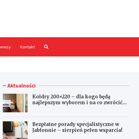
hodnia.pl
newsy
Kontakt
Aktualności
Kołdry 200×220 – dla kogo będą
najlepszym wyborem i na co zwrócić
uwagę przed zakupem?
Bezpłatne porady specjalistyczne w
Jabłonnie – sierpień pełen wsparcia!