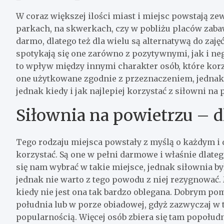
W coraz większej ilości miast i miejsc powstają z
parkach, na skwerkach, czy w pobliżu placów zaba
darmo, dlatego też dla wielu są alternatywą do zajęć
spotykają się one zarówno z pozytywnymi, jak i ne
to wpływ między innymi charakter osób, które korz
one użytkowane zgodnie z przeznaczeniem, jednak n
jednak kiedy i jak najlepiej korzystać z siłowni na 
Siłownia na powietrzu – d
Tego rodzaju miejsca powstały z myślą o każdym i 
korzystać. Są one w pełni darmowe i właśnie dlateg
się nam wybrać w takie miejsce, jednak siłownia b
jednak nie warto z tego powodu z niej rezygnować. 
kiedy nie jest ona tak bardzo oblegana. Dobrym pom
południa lub w porze obiadowej, gdyż zazwyczaj w 
popularnością. Więcej osób zbiera się tam popołudn