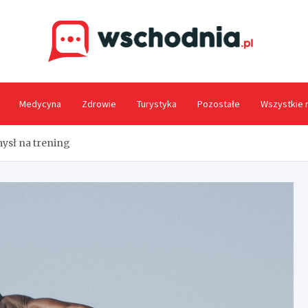
Wsc
Medycyna
Zdrowie
Turystyka
Pozostałe
Wszystkie 
ysł na trening