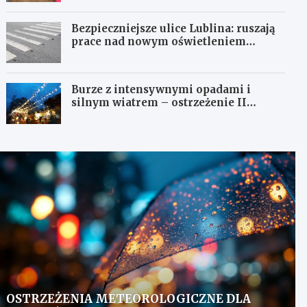
Bezpieczniejsze ulice Lublina: ruszają
prace nad nowym oświetleniem
przejść dla pieszych!
Burze z intensywnymi opadami i
silnym wiatrem – ostrzeżenie II
stopnia!
OSTRZEŻENIA METEOROLOGICZNE DLA