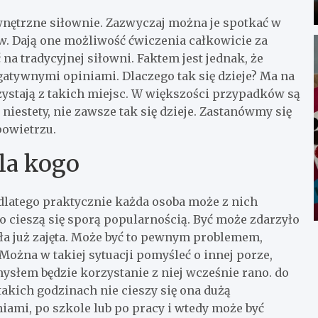
ewnętrzne siłownie. Zazwyczaj można je spotkać w
w. Dają one możliwość ćwiczenia całkowicie za
 na tradycyjnej siłowni. Faktem jest jednak, że
gatywnymi opiniami. Dlaczego tak się dzieje? Ma na
ystają z takich miejsc. W większości przypadków są
iestety, nie zawsze tak się dzieje. Zastanówmy się
powietrzu.
la kogo
dlatego praktycznie każda osoba może z nich
o cieszą się sporą popularnością. Być może zdarzyło
yła już zajęta. Może być to pewnym problemem,
Można w takiej sytuacji pomyśleć o innej porze,
ysłem będzie korzystanie z niej wcześnie rano. do
takich godzinach nie cieszy się ona dużą
iami, po szkole lub po pracy i wtedy może być