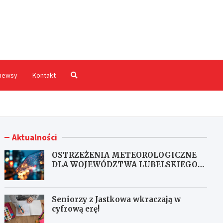
hodnia.pl
newsy
Kontakt
Aktualności
OSTRZEŻENIA METEOROLOGICZNE
DLA WOJEWÓDZTWA LUBELSKIEGO
NR 167
Seniorzy z Jastkowa wkraczają w
cyfrową erę!