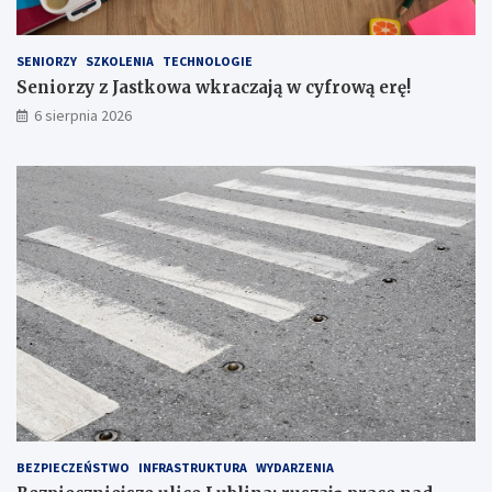
A
L
U
SENIORZY
SZKOLENIA
TECHNOLOGIE
B
Seniorzy z Jastkowa wkraczają w cyfrową erę!
E
6 sierpnia 2026
L
S
K
I
E
G
O
N
R
1
6
7
BEZPIECZEŃSTWO
INFRASTRUKTURA
WYDARZENIA