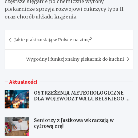
częstsze sięganie po chemiczne wyroby
piekarnicze sprzyja rozwojowi cukrzycy typu II
oraz chorób układu krążenia.
Nawigacja
Jakie ptaki zostają w Polsce na zimę?
wpisu
Wygodny i funkcjonalny piekarnik do kuchni
Aktualności
OSTRZEŻENIA METEOROLOGICZNE
DLA WOJEWÓDZTWA LUBELSKIEGO NR
167
Seniorzy z Jastkowa wkraczają w
cyfrową erę!