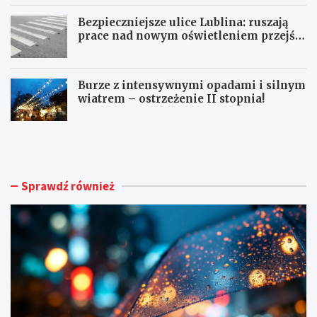
Bezpieczniejsze ulice Lublina: ruszają
prace nad nowym oświetleniem przejść
dla pieszych!
Burze z intensywnymi opadami i silnym
wiatrem – ostrzeżenie II stopnia!
O
S
S
e
T
n
R
i
Z
o
Sprawdź również
E
r
Ż
z
E
y
N
z
I
J
A
a
M
s
E
t
T
k
E
o