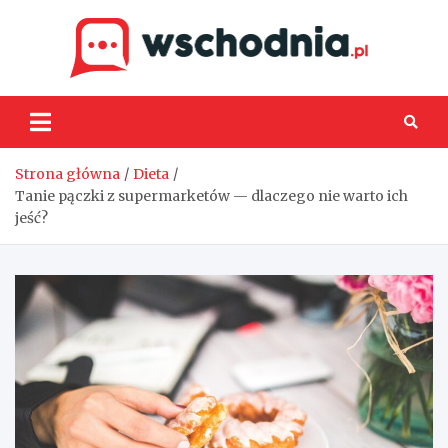
Skip
to
content
Wsch
Strona główna
Dieta
Tanie pączki z supermarketów — dlaczego nie warto ich
jeść?