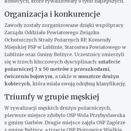
kobiecych, które rywalizowały o tytuł najlepszych.
Organizacja i konkurencje
Zawody zostały zorganizowane dzięki współpracy
Zarządu Oddziału Powiatowego Związku
Ochotniczych Straży Pożarnych RP, Komendy
Miejskiej PSP w Lublinie, Starostwa Powiatowego w
Lublinie oraz Gminy Bełżyce. Uczestnicy zmierzyli
się w trzech kluczowych dyscyplinach:
sztafecie
pożarniczej 7 x 50 metrów z przeszkodami
,
ćwiczeniu bojowym
, a także w
musztrze drużyn
kobiecych
, która miała swoją odrębną klasyfikację.
Triumfy w grupie męskiej
W rywalizacji męskich drużyn pożarniczych,
pierwsze miejsce zdobyło OSP Wola Przybysławska
z gminy Garbów. Drugie miejsce zajęła OSP Zagórze
z gminy Bełżyce, a trzecie OSP Piotrowice Wielkie,