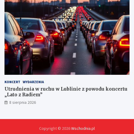
n
y
c
h
KONCERT
WYDARZENIA
Utrudnienia w ruchu w Lublinie z powodu koncertu
„Lato z Radiem”
8 sierpnia 2026
Copyright © 2026
Wschodnia.pl