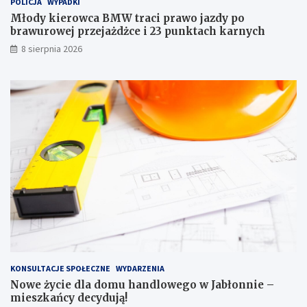
POLICJA
WYPADKI
p
o
r
w
Młody kierowca BMW traci prawo jazdy po
a
e
brawurowej przejażdżce i 23 punktach karnych
w
g
8 sierpnia 2026
o
o
j
w
a
J
z
a
d
b
y
ł
p
o
o
n
b
n
r
i
a
e
w
–
u
m
r
i
o
e
w
s
e
z
KONSULTACJE SPOŁECZNE
WYDARZENIA
j
k
Nowe życie dla domu handlowego w Jabłonnie –
p
a
mieszkańcy decydują!
r
ń