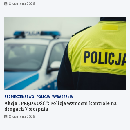
8 sierpnia 2026
z
c
e
y
j
d
a
e
ż
c
d
y
ż
d
c
u
e
j
i
ą
2
!
3
p
u
n
k
t
BEZPIECZEŃSTWO
POLICJA
WYDARZENIA
a
Akcja „PRĘDKOŚĆ”: Policja wzmocni kontrole na
c
drogach 7 sierpnia
h
k
8 sierpnia 2026
a
r