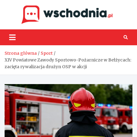
Skip
to
content
Wsch
Strona główna
Sport
XIV Powiatowe Zawody Sportowo-Pożarnicze w Bełżycach:
zacięta rywalizacja drużyn OSP w akcji