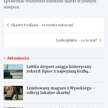
sprawdzać wszystkie ulubione marki w jednym
miejscu.
Nawigacja
Skarby Podlasia – to trzeba zobaczyć
wpisu
Leukoplakia – co to jest?
Aktualności
Lublin Airport osiąga historyczny
rekord: lipiec z najwyższą liczbą
pasażerów!
Limitowany magnes z Wysokiego –
odkryj lokalne skarby!