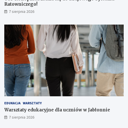
Ratowniczego!
e
r
7 sierpnia 2026
ó
w
!
EDUKACJA
WARSZTATY
Warsztaty edukacyjne dla uczniów w Jabłonnie
7 sierpnia 2026