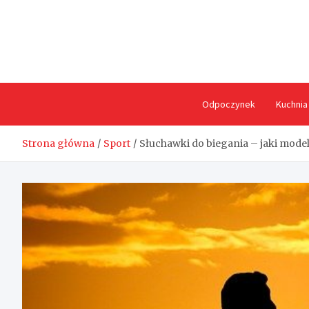
Skip
to
content
Odpoczynek
Kuchnia
Strona główna
Sport
Słuchawki do biegania – jaki mode