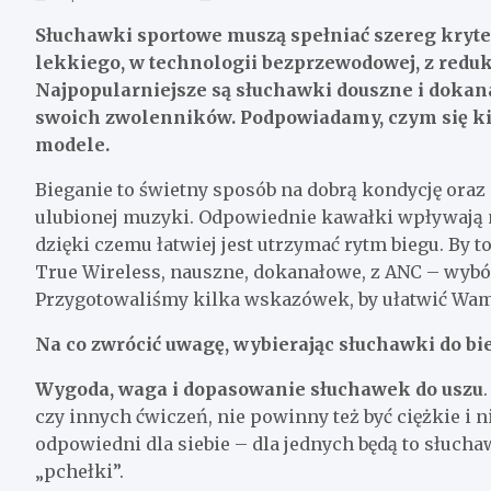
Słuchawki sportowe muszą spełniać szereg kryt
lekkiego, w technologii bezprzewodowej, z redu
Najpopularniejsze są słuchawki douszne i dokan
swoich zwolenników. Podpowiadamy, czym się ki
modele.
Bieganie to świetny sposób na dobrą kondycję oraz
ulubionej muzyki. Odpowiednie kawałki wpływają na
dzięki czemu łatwiej jest utrzymać rytm biegu. By 
True Wireless, nauszne, dokanałowe, z ANC – wybór 
Przygotowaliśmy kilka wskazówek, by ułatwić Wam 
Na co zwrócić uwagę, wybierając słuchawki do bi
Wygoda, waga i dopasowanie słuchawek do uszu
czy innych ćwiczeń, nie powinny też być ciężkie 
odpowiedni dla siebie – dla jednych będą to słucha
„pchełki”.