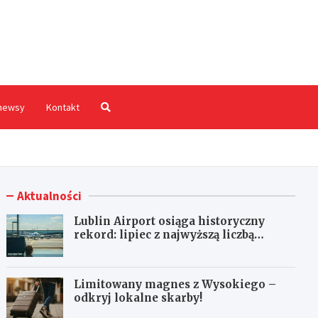
hodnia.pl
newsy
Kontakt
Aktualności
Lublin Airport osiąga historyczny
rekord: lipiec z najwyższą liczbą
pasażerów!
Limitowany magnes z Wysokiego –
odkryj lokalne skarby!