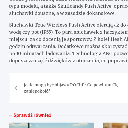
typu modelu, a także Skullcandy Push Active, opra
słuchawki douszne, a w zasadzie dokanałowe.
Słuchawki True Wireless Push Active oferują aż do
wodę czy pot (IP55). To para słuchawek z haczykie
miejscu, za co docenią je sportowcy. Z kolei Hes
godzin odtwarzania. Dodatkowo można skorzystać z 
po 10 minutach ładowania. Technologia ANC pozwoli
dopuszcza część dźwięków z otoczenia, co poprawi
Nawigacja
Jakie mogą być objawy POChP? Co powinno Cię
wpisu
zaniepokoić?
Sprawdź również