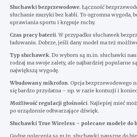
Słuchawki bezprzewodowe
. Łączność bezprzewodo
słuchanie muzyki bez kabli. To ogromna wygoda, b
uprawiania sportu i krępuje ruchy.
Czas pracy baterii
. W przypadku słuchawek bezpr
ładowaniu. Dobrze, jeśli dany model ma też możliw
Typ słuchawek
. Do wyboru są m.in. słuchawki na
rodzaj ma swoje zalety, ale najbardziej popularne
największą wygodę.
Wbudowany mikrofon
. Opcja bezprzewodowego 
się bardzo przydatna – np. w razie kontuzji i kon
Możliwość regulacji głośności
. Najlepiej mieć mo
po urządzenie odtwarzające dźwięk.
Słuchawki True Wireless – polecane modele do 
Godne polecenia są m.in. słuchawki nauszne do bi