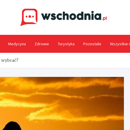
Wsc
Medycyna
Zdrowie
Turystyka
Pozostałe
Wszystkie 
l wybrać?