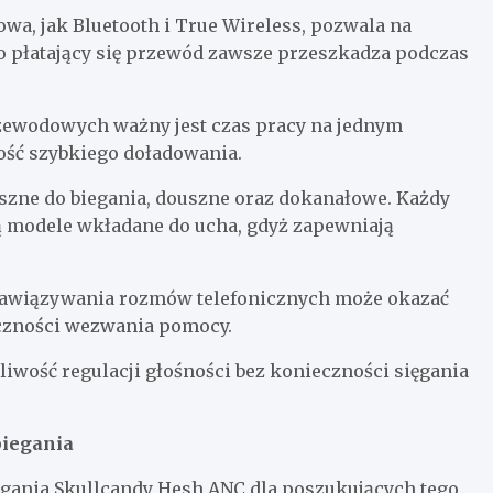
wa, jak Bluetooth i True Wireless, pozwala na
o płatający się przewód zawsze przeszkadza podczas
zewodowych ważny jest czas pracy na jednym
ość szybkiego doładowania.
uszne do biegania, douszne oraz dokanałowe. Każdy
 są modele wkładane do ucha, gdyż zapewniają
nawiązywania rozmów telefonicznych może okazać
ieczności wezwania pomocy.
żliwość regulacji głośności bez konieczności sięgania
biegania
egania Skullcandy Hesh ANC dla poszukujących tego