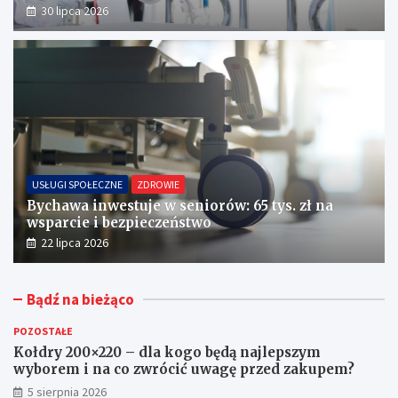
30 lipca 2026
USŁUGI SPOŁECZNE
ZDROWIE
Bychawa inwestuje w seniorów: 65 tys. zł na
wsparcie i bezpieczeństwo
22 lipca 2026
Bądź na bieżąco
POZOSTAŁE
Kołdry 200×220 – dla kogo będą najlepszym
wyborem i na co zwrócić uwagę przed zakupem?
5 sierpnia 2026