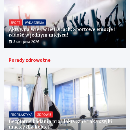
SPORT
WYDARZENIA
Aktywna Wieś w Bełżycach: Sportowe emocje i
radość w jednym miejscu!
3 sierpnia 2026
Porady zdrowotne
PROFILAKTYKA
ZDROWIE
Bezpłatne badania profilaktyczne raka szyjki
macicy dla kobiet!