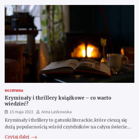
ROZRYWKA
Kryminały i thrillery książkowe – co warto
wiedzieć?
15 maja 2023
Anna Laskowska
Kryminały i thrillery to gatunki literackie, które cieszą się
dużą popularnością wśród czytelników na całym świecie.…
Czytaj dalej