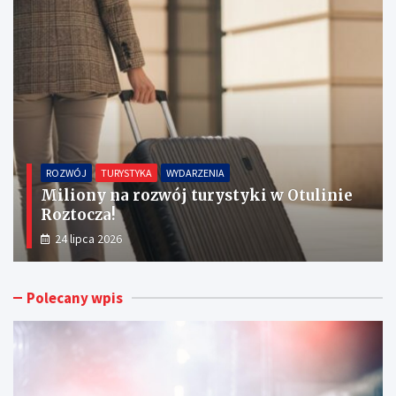
TURYSTYKA
WYDARZENIA
Zalew Zemborzycki: Walka o tytuł Letniej
Oazy 2026!
14 lipca 2026
Polecany wpis