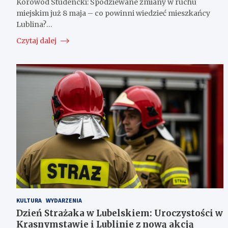
Korowód Studencki: Spodziewane zmiany w ruchu
miejskim już 8 maja – co powinni wiedzieć mieszkańcy
Lublina?…
Czytaj dalej
KULTURA
WYDARZENIA
Dzień Strażaka w Lubelskiem: Uroczystości w
Krasnymstawie i Lublinie z nową akcją