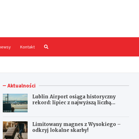
hodnia.pl
newsy
Kontakt
Aktualności
Lublin Airport osiąga historyczny
rekord: lipiec z najwyższą liczbą
pasażerów!
Limitowany magnes z Wysokiego –
odkryj lokalne skarby!